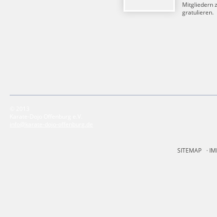
Mitgliedern 
gratulieren.
© 2013
Karate-Dojo Offenburg e.V.
info@karate-dojo-offenburg.de
SITEMAP
IM