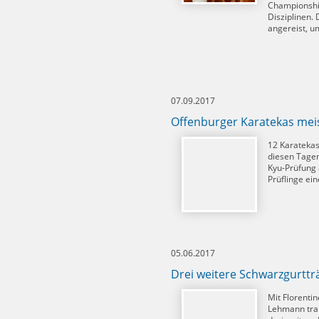
Championship
Disziplinen.
angereist, u
07.09.2017
Offenburger Karatekas meis
12 Karatekas
diesen Tagen
Kyu-Prüfung a
Prüflinge ei
05.06.2017
Drei weitere Schwarzgurttr
Mit Florenti
Lehmann trai