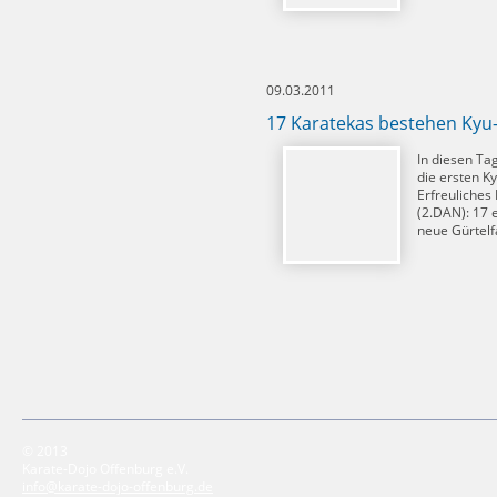
09.03.2011
17 Karatekas bestehen Kyu
In diesen Ta
die ersten K
Erfreuliches
(2.DAN): 17 e
neue Gürtelf
© 2013
Karate-Dojo Offenburg e.V.
info@karate-dojo-offenburg.de