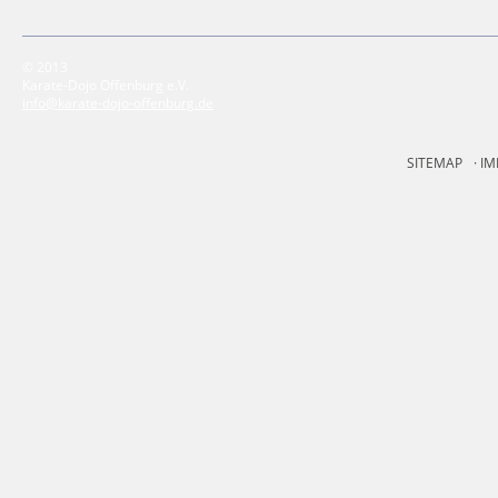
© 2013
Karate-Dojo Offenburg e.V.
info@karate-dojo-offenburg.de
SITEMAP
IM