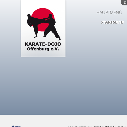
D
HAUPTMENÜ
STARTSEITE
News