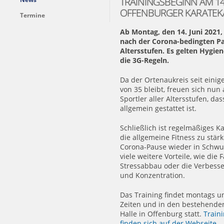
TRAININGSBEGINN AM 14.
OFFENBURGER KARATEK
Termine
Ab Montag, den 14. Juni 2021,
nach der Corona-bedingten Pau
Altersstufen. Es gelten Hyg
die 3G-Regeln.
Da der Ortenaukreis seit einig
von 35 bleibt, freuen sich nun
Sportler aller Altersstufen, da
allgemein gestattet ist.
Schließlich ist regelmäßiges K
die allgemeine Fitness zu stä
Corona-Pause wieder in Schwun
viele weitere Vorteile, wie die 
Stressabbau oder die Verbesse
und Konzentration.
Das Training findet montags 
Zeiten und in den bestehenden
Halle in Offenburg statt.
Train
finden sich auf der Webseite
.