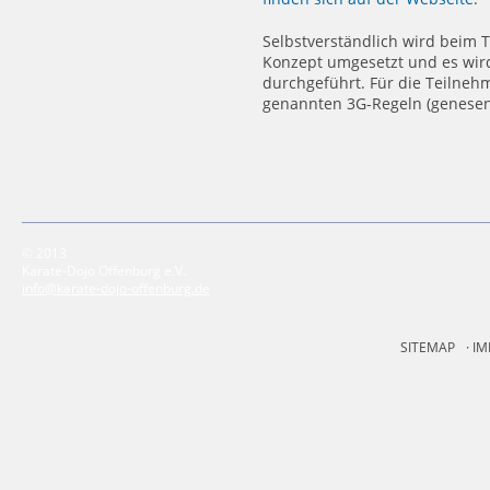
Selbstverständlich wird beim 
Konzept umgesetzt und es wir
durchgeführt. Für die Teilneh
genannten 3G-Regeln (genesen, 
© 2013
Karate-Dojo Offenburg e.V.
info@karate-dojo-offenburg.de
SITEMAP
IM